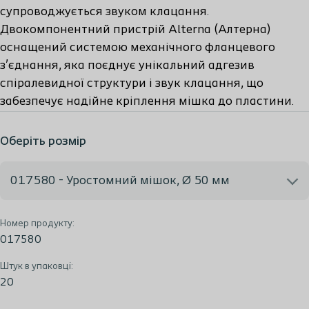
супроводжується звуком клацання.
Двокомпонентний пристрій Alterna (Алтерна)
оснащений системою механічного фланцевого
з’єднання, яка поєднує унікальний адгезив
спіралевидної структури і звук клацання, що
забезпечує надійне кріплення мішка до пластини.
Оберіть розмір
017580 - Уростомний мішок, Ø 50 мм
Номер продукту:
017580 - Уростомний мішок, Ø 50 мм
017580
Штук в упаковці:
20