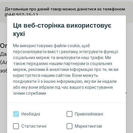
Детальніше про даний товар можна дізнатися за телефоном
(044) 507-25-12
Ця веб-сторінка використовує
кукі
Опис продукції
Ми використовуємо файли cookie, щоб
персоналізувати вміст і рекламу, інтегрувати функції
Двокомпонентний уростомний мішок Alterna
соціальних мереж та аналізувати наш трафік. Ми
(Алтерна) має механічне фланцеве з’єднання, що
також передаємо нашим партнерам із соціальних
мереж, реклами й аналітики інформацію про те, як ви
забезпечує додаткову впевненість
користуєтеся нашим сайтом. Вони можуть
поєднувати її з іншою інформацією, яку ви їм надали
Мішок надійно кріпиться до пластини за
або яку вони зібрали під час вашого користування
допомогою системи механічного фланцевого
їхніми службами.
з’єднання.Звук клацання свідчить про те, що
мішок надійно закріплений на пластині.
Необхідні
Привілейовані
Перш ніж зафіксувати мішок, його можна
повернути в потрібне положення, при цьому
Статистичні
Маркетингові