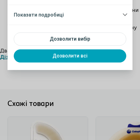
знімати мішок з пластини не потрібно.
Мішок може видалятися з адгезивної пластини
Показати подробиці
спіралевидної структури, що дозволить
замінювати його частіше, аніж саму адгезивну
пластину.
Дозволити вибір
Двокомпонентний уростомний пристрій Alterna
Дозволити всі
Дізнатися більше
(Алтерна) наявний із пластиною для стандартного
носіння та тривалого носіння, із пласкою чи
опуклою пластиною.Широкий асортимент
представлений пластинами з отворами, розмір яких
можна персоналізувати.
Схожі товари
Адгезив спіралевидної структури для
надійного та комфортного кріплення до
шкіри